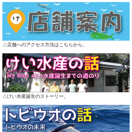
ウオ、トビウオハーブ燻製、シイラ、ゴマサバ、ムロア
ジ、オーク樽燻しロウニンアジなどご用意しております
（ご試食もございます(^^)/）
△店舗へのアクセス方法はこちらから。
△けい水産誕生のストーリー。