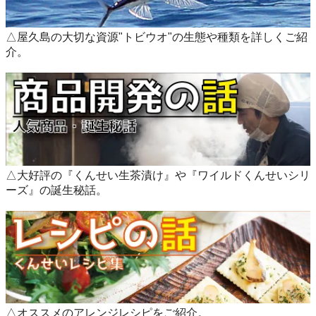
△屋久島の大切な資源"トビウオ"の生態や種類を詳しくご紹
介。
△大好評の『くんせい生茶漬け』や『ワイルドくんせいシリ
ーズ』の誕生秘話。
△オススメのアレンジレシピをご紹介。