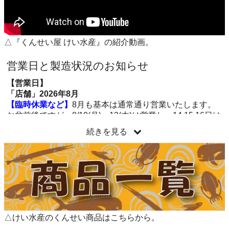
△『くんせい屋 けい水産』の紹介動画。
営業日と製造状況のお知らせ
【営業日】
「店舗」2026年8月
【臨時休業など】
8月も基本は通常通り営業いたします。
お盆前後ですが、8/10(月)～13(木)は営業し、14.15.16日は
お休みとさせて頂きます。8/17(月)からは通常通りの営業
続きを見る
となります。【通常との変更点】8/11は祝日でも営業。
8/14(金)は休業です。「8/1記入」
【通常の営業時間】
9時から17時30分まで
【定休日】
：土曜・日曜・祝日
【製造状況】
数か月間、売り切れになっていた「アオリイカくんせい」
が今季も水揚げがあり、製造ができました！ぜひご利用く
△けい水産のくんせい商品はこちらから。
ださい(^^)/ 他の魚種も製造しています。店舗では、トビ