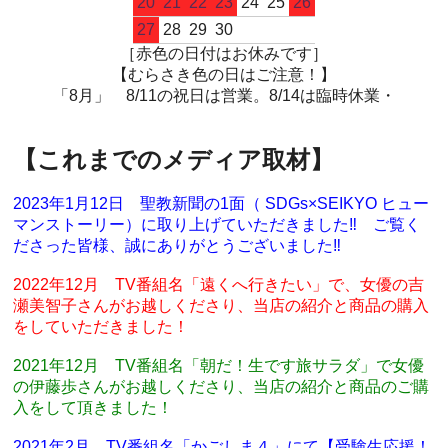
20
21
22
23
24
25
26
27
28
29
30
［赤色の日付はお休みです］
【むらさき色の日はご注意！】
「8月」 8/11の祝日は営業。8/14は臨時休業・
【これまでのメディア取材】
2023年1月12日 聖教新聞の1面（ SDGs×SEIKYO ヒュー
マンストーリー）に取り上げていただきました‼ ご覧く
ださった皆様、誠にありがとうございました‼
2022年12月 TV番組名「遠くへ行きたい」で、女優の吉
瀬美智子さんがお越しくださり、当店の紹介と商品の購入
をしていただきました！
2021年12月 TV番組名「朝だ！生です旅サラダ」で女優
の伊藤歩さんがお越しくださり、当店の紹介と商品のご購
入をして頂きました！
2021年2月 TV番組名「かごしま４」にて【受験生応援！