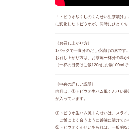
「トビウオ尽くしのくんせい生茶漬け」
に変化したトビウオが、同時にひとくち
《お召し上がり方》
1パックで一食分のだし茶漬けの素です
お召し上がり方は、お茶碗一杯分の温か
（一杯の目安はご飯120gにお湯100ml
《中身の詳しい説明》
内容は、①トビウオ生ハム風くんせい醤
が入っています。
①トビウオ生ハム風くんせいは、スライ
ご飯によく合うように醬油に漬けてか
②トビウオくんせいあられは、一般的な