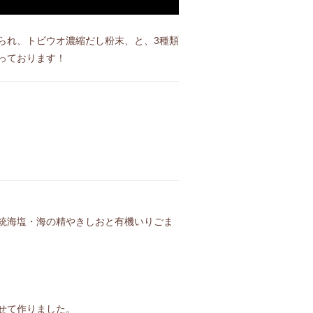
られ、トビウオ濃縮だし粉末、と、3種類
っております！
統海塩・海の精やきしおと有機いりごま
せて作りました。