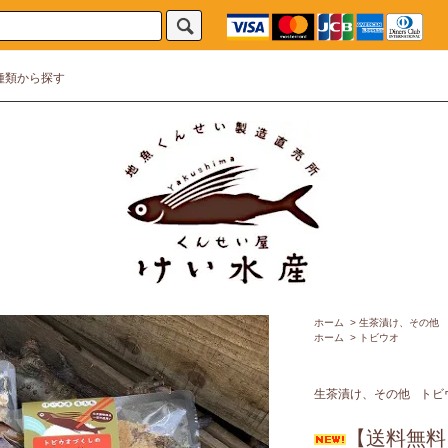
種類から探す
ホーム
>
生茶漬け、その他
ホーム
>
トビウオ
生茶漬け、その他
トビ
【送料無料