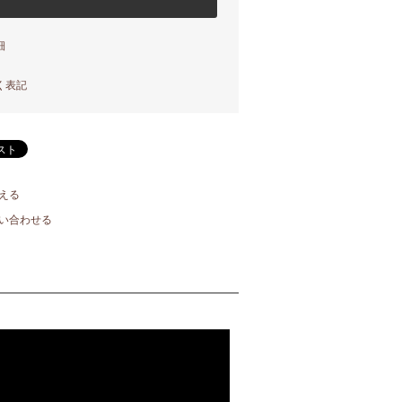
細
く表記
える
い合わせる