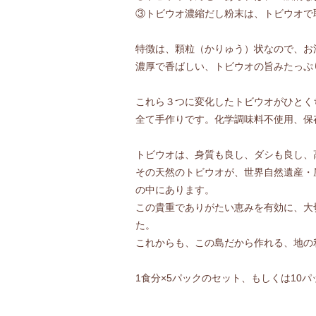
③トビウオ濃縮だし粉末は、トビウオで
特徴は、顆粒（かりゅう）状なので、お
濃厚で香ばしい、トビウオの旨みたっぷ
これら３つに変化したトビウオがひとく
全て手作りです。化学調味料不使用、保
トビウオは、身質も良し、ダシも良し、
その天然のトビウオが、世界自然遺産・
の中にあります。
この貴重でありがたい恵みを有効に、大
た。
これからも、この島だから作れる、地の
1食分×5パックのセット、もしくは10