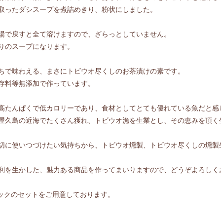
取ったダシスープを煮詰めきり、粉状にしました。
湯で戻すと全て溶けますので、ざらっとしていません。
りのスープになります。
ちで味わえる、まさにトビウオ尽くしのお茶漬けの素です。
存料等無添加で作っています。
高たんぱくで低カロリーであり、食材としてとても優れている魚だと感
屋久島の近海でたくさん獲れ、トビウオ漁を生業とし、その恵みを頂く
切に使いつづけたい気持ちから、トビウオ燻製、トビウオ尽くしの燻製
利を生かした、魅力ある商品を作ってまいりますので、どうぞよろしく
パックのセットをご用意しております。