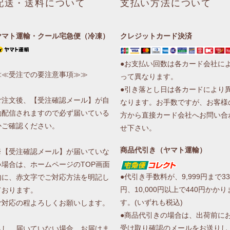
配送・送料について
支払い方法について
ヤマト運輸・クール宅急便（冷凍）
クレジットカード決済
●お支払い回数は各カード会社に
≪≪受注での要注意事項≫≫
って異なります。
●引き落とし日は各カードにより
ご注文後、【受注確認メール】が自
なります。お手数ですが、お客様
動配信されますので必ず届いている
方から直接カード会社へお問い合
かご確認ください。
せ下さい。
商品代引き（ヤマト運輸）
※【受注確認メール】が届いていな
い場合は、ホームページのTOP画面
●代引き手数料が、9,999円まで33
内に、赤文字でご対応方法を明記し
円、10,000円以上で440円かかり
ております。
す。(いずれも税込)
ご対応の程よろしくお願いします。
●商品代引きの場合は、出荷前に
受け取り確認のメールをお送りし
もし、届いていない場合、お届けま