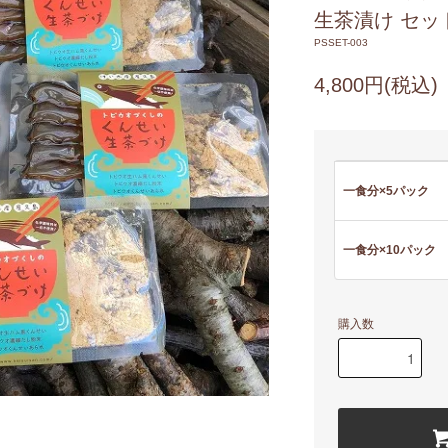
生茶漬け セッ
PSSET-003
4,800円(税込)
一食分×5パック
一食分×10パック
購入数