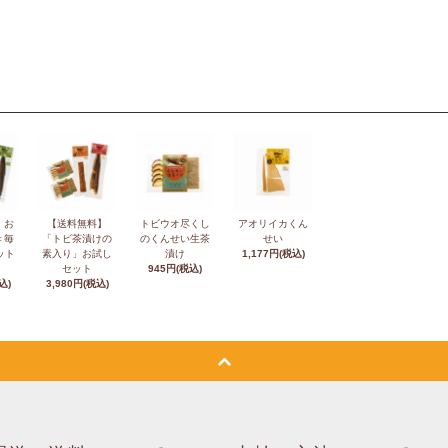
】お
【送料無料】
トビウオ尽くし
アオリイカくん
＜毎
「トビ茶漬けの
のくんせい生茶
せい
ット
素入り」お試し
漬け
1,177円(税込)
セット
945円(税込)
込)
3,980円(税込)