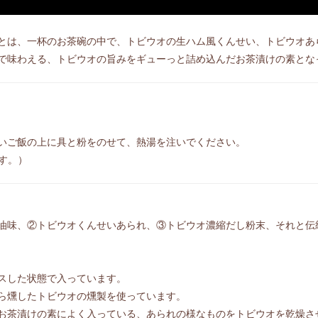
とは、一杯のお茶碗の中で、トビウオの生ハム風くんせい、トビウオあ
で味わえる、トビウオの旨みをギューっと詰め込んだお茶漬けの素とな
。
いご飯の上に具と粉をのせて、熱湯を注いでください。
です。）
油味、②トビウオくんせいあられ、③トビウオ濃縮だし粉末、それと伝
スした状態で入っています。
ら燻したトビウオの燻製を使っています。
お茶漬けの素によく入っている、あられの様なものをトビウオを乾燥さ