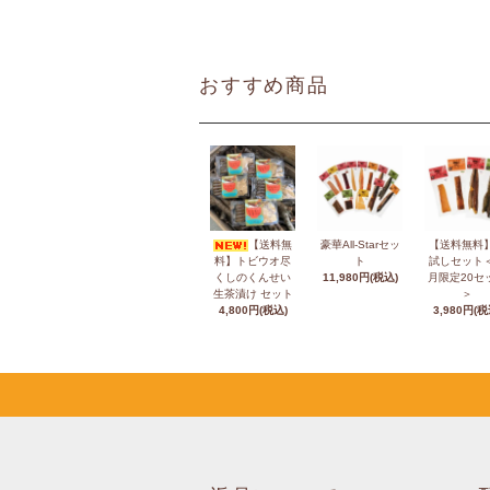
おすすめ商品
【送料無
豪華All-Starセッ
【送料無料
料】トビウオ尽
ト
試しセット
くしのくんせい
11,980円(税込)
月限定20セ
生茶漬け セット
＞
4,800円(税込)
3,980円(税