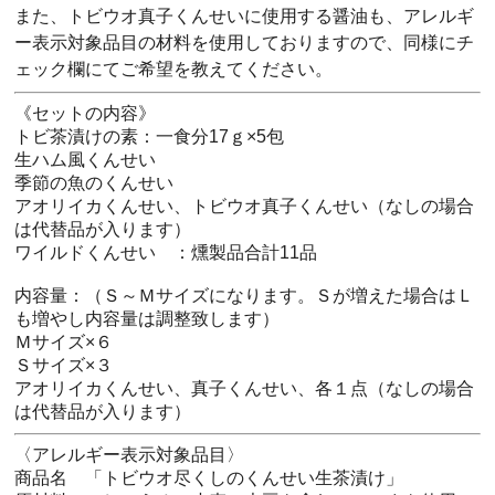
また、トビウオ真子くんせいに使用する醤油も、アレルギ
ー表示対象品目の材料を使用しておりますので、同様にチ
ェック欄にてご希望を教えてください。
《セットの内容》
トビ茶漬けの素：一食分17ｇ×5包
生ハム風くんせい
季節の魚のくんせい
アオリイカくんせい、トビウオ真子くんせい（なしの場合
は代替品が入ります）
ワイルドくんせい ：燻製品合計11品
内容量：（Ｓ～Ｍサイズになります。Ｓが増えた場合はＬ
も増やし内容量は調整致します）
Ｍサイズ×６
Ｓサイズ×３
アオリイカくんせい、真子くんせい、各１点（なしの場合
は代替品が入ります）
〈アレルギー表示対象品目〉
商品名 「トビウオ尽くしのくんせい生茶漬け」