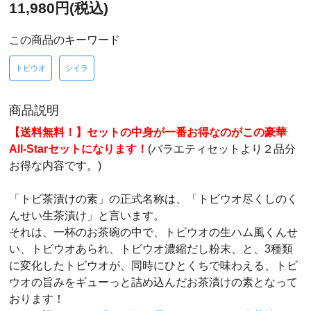
11,980円(税込)
この商品のキーワード
トビウオ
シイラ
商品説明
【送料無料！】セットの中身が一番お得なのがこの豪華
All-Starセットになります！
(バラエティセットより２品分
お得な内容です。)
「トビ茶漬けの素」の正式名称は、「トビウオ尽くしのく
んせい生茶漬け」と言います。
それは、一杯のお茶碗の中で、トビウオの生ハム風くんせ
い、トビウオあられ、トビウオ濃縮だし粉末、と、3種類
に変化したトビウオが、同時にひとくちで味わえる、トビ
ウオの旨みをギューっと詰め込んだお茶漬けの素となって
おります！