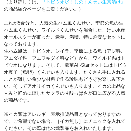
（より詳しくは、
『トビウオ尽くしのくんせい生茶漬け』
の商品紹介ページをご覧ください。）
これが5食分と、人気の生ハム風くんせい、季節の魚の生
ハム風くんせい、ワイルドくんせいを混合した、けい水産
オールスターが揃った、豪華、満喫、特に割安なセットに
なっております。
生ハム風は、トビウオ、シイラ、季節による魚（アジ科、
フエダイ科、フエフキダイ科など）から、ワイルド系はト
ビウオになります。そして、豪華All-Starセットにはトビウ
オ真子（魚卵）くんせいも入ります。たくさん手に入れる
ことが難しい希少な材料で作る珍味もどうぞお楽しみ下さ
い。そしてアオリイカくんせいも入ります。イカの上品な
甘みと軽めに燻したサクラの甘酸っぱさが口に広がる人気
の商品です。
※イカ類はアレルギー表示推奨品目となっておりますの
で、ご希望でない場合、［イカ無し］にチェックを入れて
ください。その際は他の燻製品をお入れいたします。