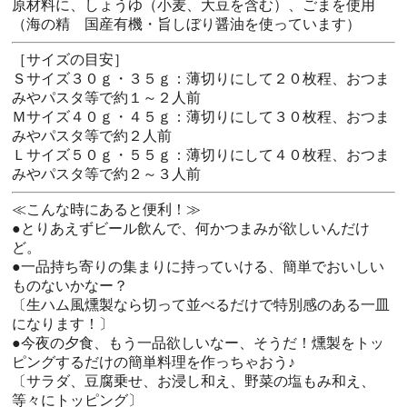
原材料に、しょうゆ（小麦、大豆を含む）、ごまを使用
（海の精 国産有機・旨しぼり醤油を使っています）
［サイズの目安］
Ｓサイズ３０ｇ・３５ｇ：薄切りにして２０枚程、おつま
みやパスタ等で約１～２人前
Ｍサイズ４０ｇ・４５ｇ：薄切りにして３０枚程、おつま
みやパスタ等で約２人前
Ｌサイズ５０ｇ・５５ｇ：薄切りにして４０枚程、おつま
みやパスタ等で約２～３人前
≪こんな時にあると便利！≫
●とりあえずビール飲んで、何かつまみが欲しいんだけ
ど。
●一品持ち寄りの集まりに持っていける、簡単でおいしい
ものないかなー？
〔生ハム風燻製なら切って並べるだけで特別感のある一皿
になります！〕
●今夜の夕食、もう一品欲しいなー、そうだ！燻製をトッ
ピングするだけの簡単料理を作っちゃおう♪
〔サラダ、豆腐乗せ、お浸し和え、野菜の塩もみ和え、
等々にトッピング〕