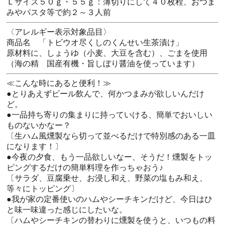
Ｌサイズ５０ｇ・５５ｇ：薄切りにして４０枚程、おつま
みやパスタ等で約２～３人前
〈アレルギー表示対象品目〉
商品名 「トビウオ尽くしのくんせい生茶漬け」
原材料に、しょうゆ（小麦、大豆を含む）、ごまを使用
（海の精 国産有機・旨しぼり醤油を使っています）
≪こんな時にあると便利！≫
●とりあえずビール飲んで、何かつまみが欲しいんだけ
ど。
●一品持ち寄りの集まりに持っていける、簡単でおいしい
ものないかなー？
〔生ハム風燻製なら切って並べるだけで特別感のある一皿
になります！〕
●今夜の夕食、もう一品欲しいなー、そうだ！燻製をトッ
ピングするだけの簡単料理を作っちゃおう♪
〔サラダ、豆腐乗せ、お浸し和え、野菜の塩もみ和え、
等々にトッピング〕
●我が家の定番使いのハムやシーチキンだけど、今日はひ
と味一味違った感じにしたいな。
〔ハムやシーチキンの替わりに燻製を使うと、いつもの料