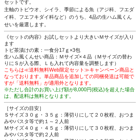
セットです。
主軸のトビウオ、シイラ、季節による魚（アジ科、フエダ
イ科、フエフキダイ科など）のうち、4品の生ハム風くん
せいを厳選します。
《セットの内容》お試しセットより大きいＭサイズが入り
ます
トビ茶漬けの素：一食分17ｇ×3包
生ハム風くんせい商品：Ｍサイズ×４品（Ｍサイズの替わ
りにＳが入る際、Ｌも入れて内容量を調整します）
こちらは≪送料無料Web限定セット≫キャンペーン商品と
なっております。単品商品を追加しての同梱発送は可能で
すが「送料無料」が適用外となります。
※ただし合計のお買い上げ額が8,000円(税込)を超えた場合
は、配送料は無料となります。
［サイズの目安］
Ｓサイズ３０ｇ・３５ｇ：薄切りにして２０枚程、おつま
みやパスタ等で約１～２人前
Ｍサイズ４０ｇ・４５ｇ：薄切りにして３０枚程、おつま
みやパスタ等で約２人前