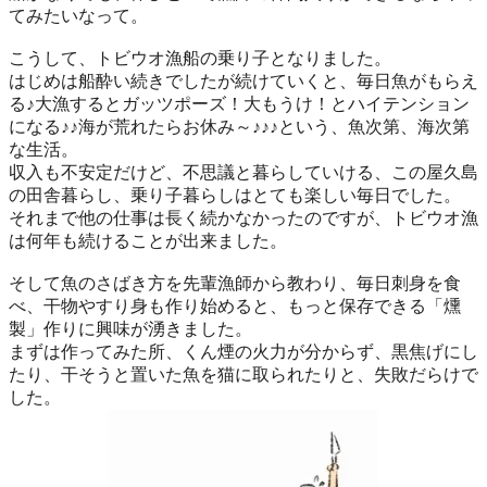
てみたいなって。
こうして、トビウオ漁船の乗り子となりました。
はじめは船酔い続きでしたが続けていくと、毎日魚がもらえ
る♪大漁するとガッツポーズ！大もうけ！とハイテンション
になる♪♪海が荒れたらお休み～♪♪♪という、魚次第、海次第
な生活。
収入も不安定だけど、不思議と暮らしていける、この屋久島
の田舎暮らし、乗り子暮らしはとても楽しい毎日でした。
それまで他の仕事は長く続かなかったのですが、トビウオ漁
は何年も続けることが出来ました。
そして魚のさばき方を先輩漁師から教わり、毎日刺身を食
べ、干物やすり身も作り始めると、もっと保存できる「燻
製」作りに興味が湧きました。
まずは作ってみた所、くん煙の火力が分からず、黒焦げにし
たり、干そうと置いた魚を猫に取られたりと、失敗だらけで
した。