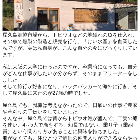
屋久島漁協市場から、トビウオなどの地獲れの魚を仕入れ、
その魚で燻製の製造と販売を行う、「けい水産」を創業した
私ですが、実は私自身が、こんな自分の今にびっくりしてい
ます。
私は大阪の大学に行ったのですが、卒業時になっても、自分
がどんな仕事がしたいか分からず、そのままフリーターをし
ました。
そして旅行が好きになり、バックパッカーで海外に行き、そ
して屋久島に来たのが27歳の時でした。
屋久島でも、就職は考えなかったので、日雇いの仕事で農家
や草刈りの手伝いをしていました。
そんな中、屋久島では昔からトビウオ漁が盛んで、二隻の船
を使い、4～5人で漁をする、船長ではない、乗り子（乗組
員）という関わり方があることに興味を持ちました。
船がなくても、体ひとつで漁師の仲間入りができるならやっ