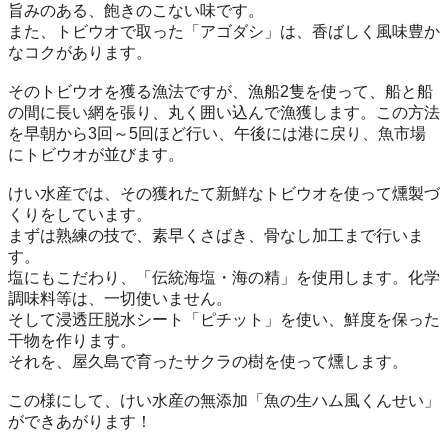
旨みのある、飽きのこない味です。
また、トビウオで取った「アゴダシ」は、香ばしく風味豊か
なコクがあります。
そのトビウオを獲る漁法ですが、漁船2隻を使って、船と船
の間に長い網を張り、丸く囲い込んで漁獲します。この方法
を早朝から3回～5回ほど行い、午後には港に戻り、魚市場
にトビウオが並びます。
けい水産では、その獲れたて新鮮なトビウオを使って燻製づ
くりをしています。
まずは熟練の技で、素早くさばき、骨なし加工まで行いま
す。
塩にもこだわり、「伝統海塩・海の精」を使用します。化学
調味料等は、一切使いません。
そして浸透圧脱水シート「ピチット」を使い、鮮度を保った
干物を作ります。
それを、屋久島で育ったサクラの樹を使って燻します。
この様にして、けい水産の無添加「魚の生ハム風くんせい」
ができあがります！