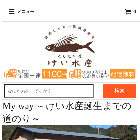
0
メニュー
検索
My way ～けい水産誕生までの
道のり～